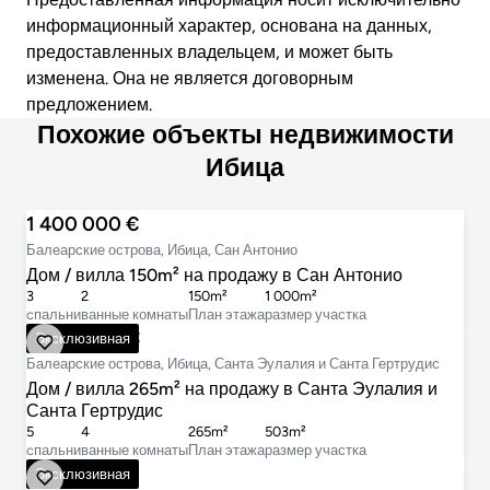
информационный характер, основана на данных,
предоставленных владельцем, и может быть
изменена. Она не является договорным
предложением.
Похожие объекты недвижимости
Ибица
1 400 000 €
Балеарские острова, Ибица, Сан Антонио
Дом / вилла 150m² на продажу в Сан Антонио
3
2
150m²
1 000m²
cпальни
ванные комнаты
План этажа
размер участка
2 950 000 €
Эксклюзивная
Балеарские острова, Ибица, Санта Эулалия и Санта Гертрудис
Дом / вилла 265m² на продажу в Санта Эулалия и
Санта Гертрудис
5
4
265m²
503m²
cпальни
ванные комнаты
План этажа
размер участка
2 995 000 €
Эксклюзивная