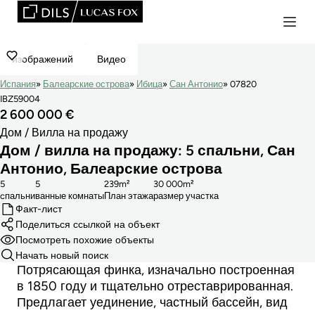
изображений
Видео
Испания
Балеарские острова
Ибица
Сан Антонио
07820
IBZ59004
2 600 000 €
Дом / Вилла на продажу
Дом / вилла на продажу: 5 спальни, Сан
Антонио, Балеарские острова
5
5
239m²
30 000m²
cпальни
ванные комнаты
План этажа
размер участка
Факт-лист
Поделиться ссылкой на объект
Посмотреть похожие объекты
Начать новый поиск
Потрясающая финка, изначально построенная
в 1850 году и тщательно отреставрированная.
Предлагает уединение, частный бассейн, вид