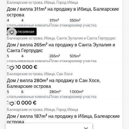
Балеарские острова, Ибица, Город Ибица
Дом / вилла 311m² на продажу в Ибица, Балеарские
острова
4
4
311m²
550m²
cпальни
ванные комнаты
План этажа
размер участка
2 950 000 €
Эксклюзивная
Балеарские острова, Ибица, Санта Эулалия и Санта Гертрудис
Дом / вилла 265m² на продажу в Санта Эулалия и
Санта Гертрудис
5
4
265m²
505m²
cпальни
ванные комнаты
План этажа
размер участка
2 500 000 €
Балеарские острова, Ибица, Сан Хосе
Дом / вилла 280m² на продажу в Сан Хосе,
Балеарские острова
5
6
280m²
1 000m²
cпальни
ванные комнаты
План этажа
размер участка
2 100 000 €
Балеарские острова, Ибица, Город Ибица
Дом / вилла 187m² на продажу в Ибица, Балеарские
острова
3
3
187m²
334m²