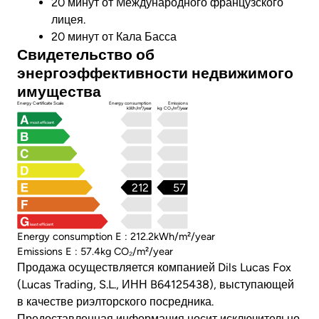
20 минут от Международного французского
лицея.
20 минут от Кала Басса
Свидетельство об
энергоэффективности недвижимого
имущества
Energy Certificate Scale
Energy consumption
Emissions
kWh/m²/year
kg CO₂/m²/year
most efficient
212
57
least efficient
Energy consumption E : 212.2kWh/m²/year
Emissions E : 57.4kg CO₂/m²/year
Продажа осуществляется компанией Dils Lucas Fox
(Lucas Trading, S.L., ИНН B64125438), выступающей
в качестве риэлторского посредника.
Предоставленная информация носит исключительно