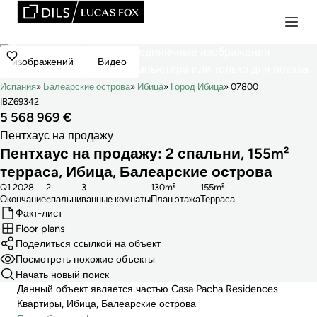
изображений
Видео
Испания
Балеарские острова
Ибица
Город Ибица
07800
IBZ69342
5 568 969 €
Пентхаус на продажу
Пентхаус на продажу: 2 спальни, 155m²
террасa, Ибица, Балеарские острова
Q1 2028
2
3
130m²
155m²
Окончание
cпальни
ванные комнаты
План этажа
Терраса
Факт-лист
Floor plans
Поделиться ссылкой на объект
Посмотреть похожие объекты
Начать новый поиск
Данный объект является частью Casa Pacha Residences
Квартиры, Ибица, Балеарские острова