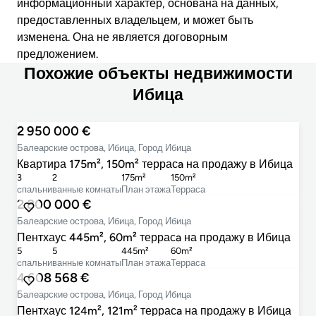
информационный характер, основана на данных,
предоставленных владельцем, и может быть
изменена. Она не является договорным
предложением.
Похожие объекты недвижимости
Ибица
2 950 000 €
Балеарские острова, Ибица, Город Ибица
Квартира 175m², 150m² террасa на продажу в Ибица
3
2
175m²
150m²
cпальни
ванные комнаты
План этажа
Терраса
2 800 000 €
Балеарские острова, Ибица, Город Ибица
Пентхаус 445m², 60m² террасa на продажу в Ибица
5
5
445m²
60m²
cпальни
ванные комнаты
План этажа
Терраса
4 608 568 €
Балеарские острова, Ибица, Город Ибица
Пентхаус 124m², 121m² террасa на продажу в Ибица