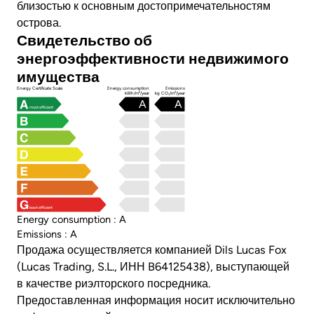
близостью к основным достопримечательностям
острова.
Свидетельство об
энергоэффективности недвижимого
имущества
Energy Certificate Scale
Energy consumption
Emissions
kWh/m²/year
kg CO₂/m²/year
A
A
most efficient
least efficient
Energy consumption : A
Emissions : A
Продажа осуществляется компанией Dils Lucas Fox
(Lucas Trading, S.L., ИНН B64125438), выступающей
в качестве риэлторского посредника.
Предоставленная информация носит исключительно