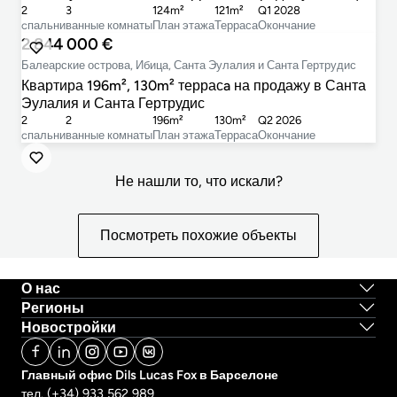
2
3
124m²
121m²
Q1 2028
cпальни
ванные комнаты
План этажа
Терраса
Окончание
2 844 000 €
Балеарские острова, Ибица, Санта Эулалия и Санта Гертрудис
Квартира 196m², 130m² террасa на продажу в Санта
Эулалия и Санта Гертрудис
2
2
196m²
130m²
Q2 2026
cпальни
ванные комнаты
План этажа
Терраса
Окончание
Не нашли то, что искали?
Посмотреть похожие объекты
О нас
Регионы
Новостройки
Главный офис Dils Lucas Fox в Барселоне
тел.
(+34) 933 562 989