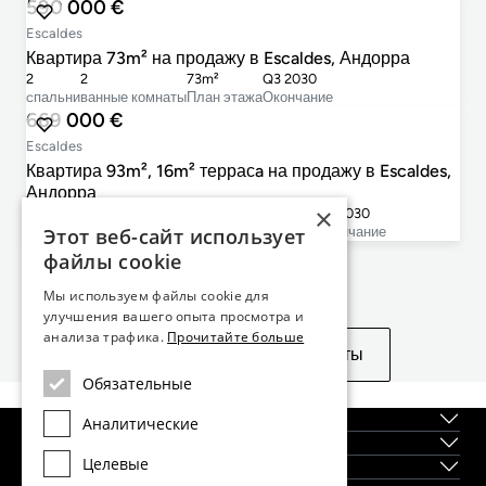
590 000 €
Escaldes
Квартира 73m² на продажу в Escaldes, Андорра
2
2
73m²
Q3 2030
cпальни
ванные комнаты
План этажа
Окончание
669 000 €
Escaldes
Квартира 93m², 16m² террасa на продажу в Escaldes,
Андорра
×
2
2
93m²
16m²
Q3 2030
cпальни
ванные комнаты
План этажа
Терраса
Окончание
Этот веб-сайт использует
файлы cookie
Не нашли то, что искали?
Мы используем файлы cookie для
улучшения вашего опыта просмотра и
анализа трафика.
Прочитайте больше
Посмотреть похожие объекты
Обязательные
О нас
Аналитические
Регионы
Целевые
Новостройки