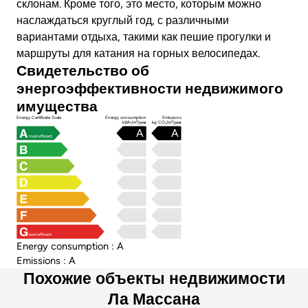
склонам. Кроме того, это место, которым можно
наслаждаться круглый год, с различными
вариантами отдыха, такими как пешие прогулки и
маршруты для катания на горных велосипедах.
Свидетельство об
энергоэффективности недвижимого
имущества
Energy Certificate Scale
Energy consumption
Emissions
kWh/m²/year
kg CO₂/m²/year
A
A
most efficient
least efficient
Energy consumption : A
Emissions : A
Похожие объекты недвижимости
Ла Массана