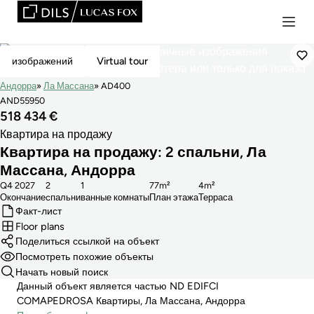
Зарезервировано
изображений
Virtual tour
Андорра
Ла Массана
AD400
AND55950
518 434 €
Квартира на продажу
Квартира на продажу: 2 спальни, Ла
Массана, Андорра
Q4 2027
2
1
77m²
4m²
Окончание
cпальни
ванные комнаты
План этажа
Терраса
Факт-лист
Floor plans
Поделиться ссылкой на объект
Посмотреть похожие объекты
Начать новый поиск
Данный объект является частью ND EDIFCI
COMAPEDROSA Квартиры, Ла Массана, Андорра