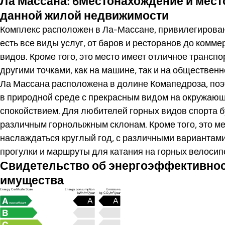
Ла Массана: 6Местонахождение и мес
данной жилой недвижимости
Комплекс расположен в Ла-Массане, привилегирован
есть все виды услуг, от баров и ресторанов до комм
видов. Кроме того, это место имеет отличное трансп
другими точками, как на машине, так и на обществен
Ла Массана расположена в долине Комапедроза, поэ
в природной среде с прекрасным видом на окружаю
спокойствием. Для любителей горных видов спорта бу
различным горнолыжным склонам. Кроме того, это м
наслаждаться круглый год, с различными вариантами
прогулки и маршруты для катания на горных велосип
Свидетельство об энергоэффективно
имущества
Energy Certificate Scale
Energy consumption
Emissions
kWh/m²/year
kg CO₂/m²/year
A
A
most efficient