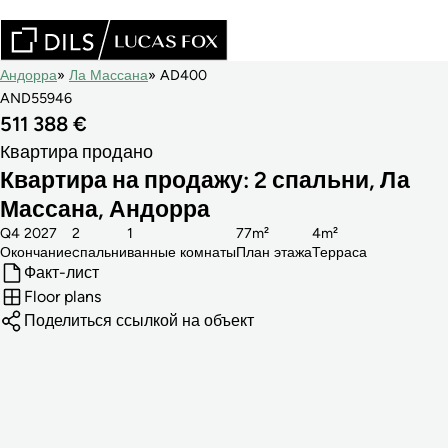
Андорра
Ла Массана
AD400
AND55946
511 388 €
Квартира продано
Квартира на продажу: 2 спальни, Ла
Массана, Андорра
Q4 2027
2
1
77m²
4m²
Окончание
cпальни
ванные комнаты
План этажа
Терраса
Факт-лист
Floor plans
Поделиться ссылкой на объект