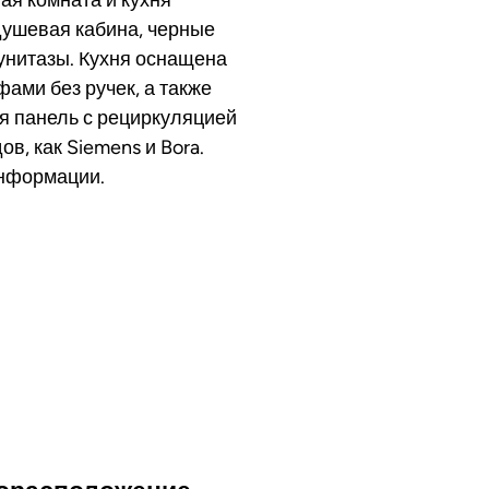
душевая кабина, черные
унитазы. Кухня оснащена
ми без ручек, а также
ая панель с рециркуляцией
в, как Siemens и Bora.
информации.
ьный тур