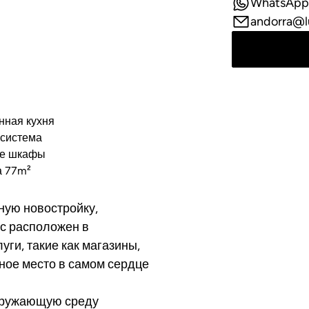
WhatsApp
andorra@l
нная кухня
система
ые шкафы
а 77m²
ную новостройку,
с расположен в
ги, такие как магазины,
ное место в самом сердце
окружающую среду