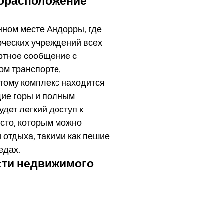
торасположение
ном месте Андорры, где
ерческих учреждений всех
ортное сообщение с
ном транспорте.
тому комплекс находится
щие горы и полным
дет легкий доступ к
есто, которым можно
 отдыха, такими как пешие
едах.
сти недвижимого