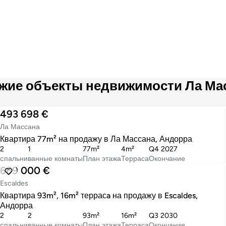
жие объекты недвижимости Ла Ма
493 698 €
Ла Массана
Квартира 77m² на продажу в Ла Массана, Андорра
2
1
77m²
4m²
Q4 2027
cпальни
ванные комнаты
План этажа
Терраса
Окончание
669 000 €
Escaldes
Квартира 93m², 16m² террасa на продажу в Escaldes,
Андорра
2
2
93m²
16m²
Q3 2030
cпальни
ванные комнаты
План этажа
Терраса
Окончание