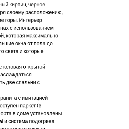
ный кирпич, черное
даря своему расположению,
е горы. Интерьер
нах с использованием
ой, которая максимально
льшие окна от пола до
го света и которые
-столовая открытой
 наслаждаться
ть две спальни с
гранита с имитацией
оступен паркет (в
форта в доме установлены
l и система подогрева
ая комната и кухня