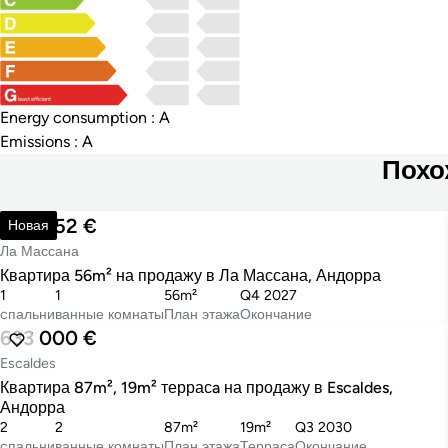
least efficient
Energy consumption : A
Emissions : A
Похо
447 852 €
Новая
Ла Массана
Квартира 56m² на продажу в Ла Массана, Андорра
1
1
56m²
Q4 2027
cпальни
ванные комнаты
План этажа
Окончание
633 000 €
Escaldes
Квартира 87m², 19m² террасa на продажу в Escaldes,
Андорра
2
2
87m²
19m²
Q3 2030
cпальни
ванные комнаты
План этажа
Терраса
Окончание