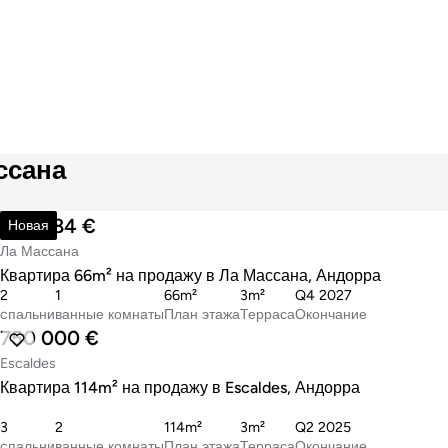
ссана
483 384 €
Новая
Ла Массана
Квартира 66m² на продажу в Ла Массана, Андорра
2
1
66m²
3m²
Q4 2027
cпальни
ванные комнаты
План этажа
Терраса
Окончание
750 000 €
Escaldes
Квартира 114m² на продажу в Escaldes, Андорра
3
2
114m²
3m²
Q2 2025
cпальни
ванные комнаты
План этажа
Терраса
Окончание