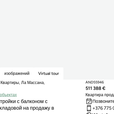
изображений
Virtual tour
AND55946
Квартиры, Ла Массана,
511 388 €
объектах
Квартира прод
тройки с балконом с
Позвоните
 кладовой на продажу в
+376 775 