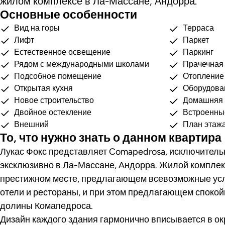
жилом комплексе в Ла-Массане, Андорра.
Основные особенности
Вид на горы
Терраса
Лифт
Паркет
Естественное освещение
Паркинг
Рядом с международными школами
Прачечная
Подсобное помещение
Отопление
Открытая кухня
Оборудова
Новое строительство
Домашняя 
Двойное остекление
Встроенн
Внешний
План этаж
То, что нужно знать о данном квартира
Лукас Фокс представляет Comapedrosa, исключитель
эксклюзивно в Ла-Массане, Андорра. Жилой комплек
престижном месте, предлагающем всевозможные услу
отели и рестораны, и при этом предлагающем спокой
долины Комапедроса.
Дизайн каждого здания гармонично вписывается в 