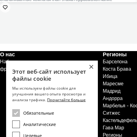
О нас
Регионы
Набор персонала
Барселона
×
франшизы недвижимости
Коста Брава
Этот веб-сайт использует
Ибица
файлы cookie
Маресме
Мы используем файлы cookie для
Мадрид
улучшения вашего опыта просмотра и
Андорра
анализа трафика.
Прочитайте больше
Марбелья - Ко
Ситжес
Обязательные
Кастельдефел
Аналитические
Гава Мар
Регионы
Целевые