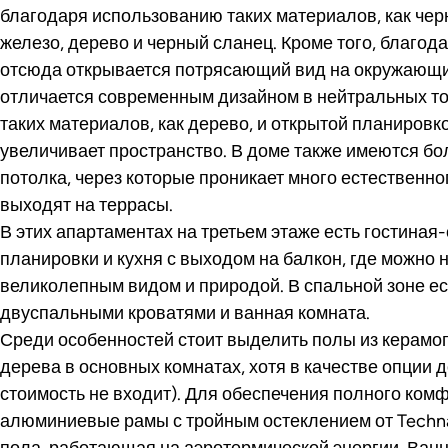
благодаря использованию таких материалов, как чер
железо, дерево и черный сланец. Кроме того, благо
отсюда открывается потрясающий вид на окружающи
отличается современным дизайном в нейтральных то
таких материалов, как дерево, и открытой планировк
увеличивает пространство. В доме также имеются бо
потолка, через которые проникает много естественно
выходят на террасы.
В этих апартаментах на третьем этаже есть гостиная
планировки и кухня с выходом на балкон, где можно
великолепным видом и природой. В спальной зоне ес
двуспальными кроватями и ванная комната.
Среди особенностей стоит выделить полы из керамо
дерева в основных комнатах, хотя в качестве опции д
стоимость не входит). Для обеспечения полного ком
алюминиевые рамы с тройным остеклением от Techna
пола, работающая на аэротермической энергии. Ванн