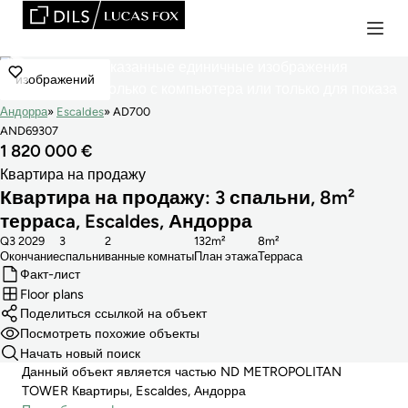
изображений
Андорра
Escaldes
AD700
AND69307
1 820 000 €
Квартира на продажу
Квартира на продажу: 3 спальни, 8m²
террасa, Escaldes, Андорра
Q3 2029
3
2
132m²
8m²
Окончание
cпальни
ванные комнаты
План этажа
Терраса
Факт-лист
Floor plans
Поделиться ссылкой на объект
Посмотреть похожие объекты
Начать новый поиск
Данный объект является частью ND METROPOLITAN
TOWER Квартиры, Escaldes, Андорра