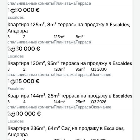
cпальни
ванные комнаты
План этажа
Терраса
1 650 000 €
Escaldes
Квартира 125m², 8m² террасa на продажу в Escaldes,
Андорра
3
2
125m²
8m²
cпальни
ванные комнаты
План этажа
Терраса
2 030 000 €
Escaldes
Квартира 120m², 95m² террасa на продажу в Escaldes
3
2
120m²
95m²
Q3 2030
cпальни
ванные комнаты
План этажа
Терраса
Окончание
1 505 000 €
Escaldes
Квартира 144m², 25m² террасa на продажу в Escaldes
3
4
144m²
25m²
Q3 2026
cпальни
ванные комнаты
План этажа
Терраса
Окончание
2 000 000 €
Escaldes
Квартира 236m², 64m² Сад на продажу в Escaldes,
Андорра