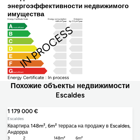
энергоэффективности недвижимого
имущества
Energy Certificate Scale
Energy consumption
Emissions
kWh/m²/year
kg CO₂/m²/year
IN PROCESS
most efficient
least efficient
Energy Certificate : In process
Похожие объекты недвижимости
Escaldes
1 179 000 €
Escaldes
Квартира 148m², 6m² террасa на продажу в Escaldes,
Андорра
3
2
148m²
6m²