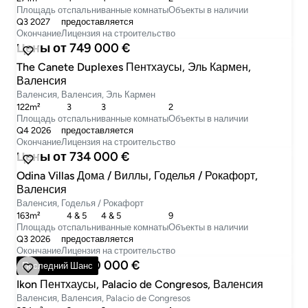
Площадь от
cпальни
ванные комнаты
Объекты в наличии
Q3 2027
предоставляется
Окончание
Лицензия на строительство
Цены от 749 000 €
The Canete Duplexes Пентхаусы, Эль Кармен,
Валенсия
Валенсия, Валенсия, Эль Кармен
122m²
3
3
2
Площадь от
cпальни
ванные комнаты
Объекты в наличии
Q4 2026
предоставляется
Окончание
Лицензия на строительство
Цены от 734 000 €
Odina Villas Дома / Виллы, Годелья / Рокафорт,
Валенсия
Валенсия, Годелья / Рокафорт
163m²
4 & 5
4 & 5
9
Площадь от
cпальни
ванные комнаты
Объекты в наличии
Q3 2026
предоставляется
Окончание
Лицензия на строительство
Цены от 1 550 000 €
Последний Шанс
Ikon Пентхаусы, Palacio de Congresos, Валенсия
Валенсия, Валенсия, Palacio de Congresos