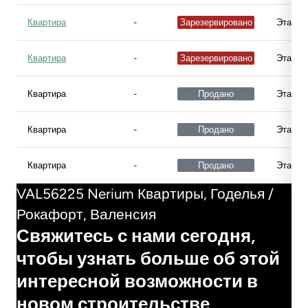
Квартира
-
Зарезервировано
Этаж 3
Квартира
-
Зарезервировано
Этаж 3
Квартира
-
Продано
Этаж 3
Квартира
-
Продано
Этаж 3
Квартира
-
Продано
Этаж 3
VAL56225 Nerium Квартиры, Годелья /
Рокафорт, Валенсия
Свяжитесь с нами сегодня,
чтобы узнать больше об этой
интересной возможности в
новом строительстве