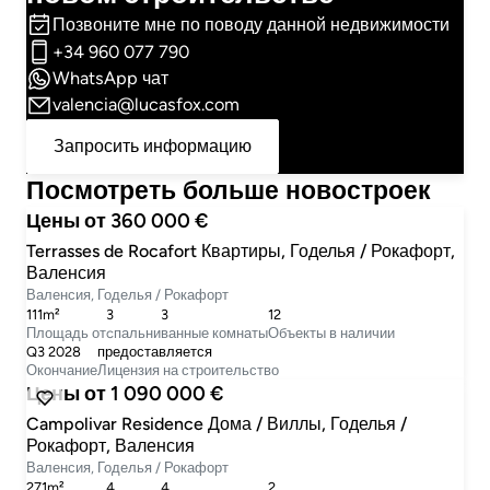
Позвоните мне по поводу данной недвижимости
+34 960 077 790
WhatsApp чат
valencia@lucasfox.com
Запросить информацию
Посмотреть больше новостроек
Цены от 360 000 €
Terrasses de Rocafort Квартиры, Годелья / Рокафорт,
Валенсия
Валенсия, Годелья / Рокафорт
111m²
3
3
12
Площадь от
cпальни
ванные комнаты
Объекты в наличии
Q3 2028
предоставляется
Окончание
Лицензия на строительство
Цены от 1 090 000 €
Campolivar Residence Дома / Виллы, Годелья /
Рокафорт, Валенсия
Валенсия, Годелья / Рокафорт
271m²
4
4
2