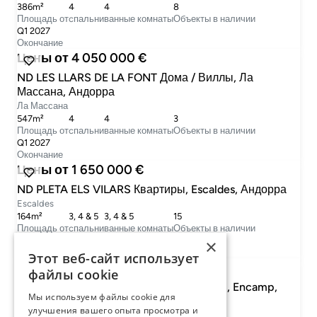
386m²
4
4
8
Площадь от
cпальни
ванные комнаты
Объекты в наличии
Q1 2027
Окончание
Цены от 4 050 000 €
ND LES LLARS DE LA FONT Дома / Виллы, Ла
Массана, Андорра
Ла Массана
547m²
4
4
3
Площадь от
cпальни
ванные комнаты
Объекты в наличии
Q1 2027
Окончание
Цены от 1 650 000 €
ND PLETA ELS VILARS Квартиры, Escaldes, Андорра
Escaldes
164m²
3, 4 & 5
3, 4 & 5
15
Площадь от
cпальни
ванные комнаты
Объекты в наличии
Q4 2027
×
Окончание
Этот веб-сайт использует
Цены от 390 000 €
файлы cookie
ND RESIDENCIAL CALCINERA Квартиры, Encamp,
Мы используем файлы cookie для
Андорра
улучшения вашего опыта просмотра и
Encamp