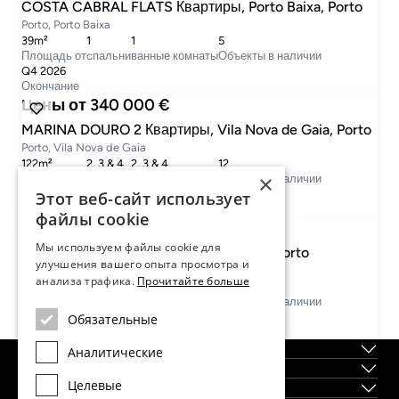
COSTA CABRAL FLATS Квартиры, Porto Baixa, Porto
Porto, Porto Baixa
39m²
1
1
5
Площадь от
cпальни
ванные комнаты
Объекты в наличии
Q4 2026
Окончание
Цены от 340 000 €
MARINA DOURO 2 Квартиры, Vila Nova de Gaia, Porto
Porto, Vila Nova de Gaia
122m²
2, 3 & 4
2, 3 & 4
12
×
Площадь от
cпальни
ванные комнаты
Объекты в наличии
Q4 2026
Этот веб-сайт использует
Окончание
файлы cookie
Цены от 590 000 €
Мы используем файлы cookie для
DOURO3 Квартиры, Vila Nova de Gaia, Porto
улучшения вашего опыта просмотра и
Porto, Vila Nova de Gaia
анализа трафика.
Прочитайте больше
125m²
3
3
5
Площадь от
cпальни
ванные комнаты
Объекты в наличии
Q4 2024
Обязательные
Окончание
О нас
Аналитические
Регионы
Целевые
Новостройки