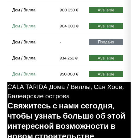
Дом / Вилла
900 050 €
Available
Эт
Дом / Вилла
904 000 €
Available
Эт
Дом / Вилла
-
Продано
Эт
Дом / Вилла
934 250 €
Available
Эт
Дом / Вилла
950 000 €
Available
Эт
CALA TARIDA Дома / Виллы, Сан Хосе,
Балеарские острова
Свяжитесь с нами сегодня,
чтобы узнать больше об этой
интересной возможности в
новом строительстве