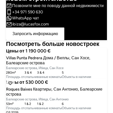
Позвоните мне по поводу данной недвижимости
+34 971 590 630
WhatsApp чат
ibiza@lucasfox.com
Запросить информацию
Посмотреть больше новостроек
Цены от 1 190 000 €
Villas Punta Pedrera Дома / Виллы, Сан Хосе,
Балеарские острова
Балеарские острова, Ибица, Сан Хосе
280m²
3 & 4
3 & 4
5
Площадь от
cпальни
ванные комнаты
Объекты в наличии
Цены от 530 000 €
Roques Baixes Квартиры, Сан Антонио, Балеарские
острова
Балеарские острова, Ибица, Сан Антонио
53m²
1 & 2
1 & 2
6
Площадь от
cпальни
ванные комнаты
Объекты в наличии
Q3 2026