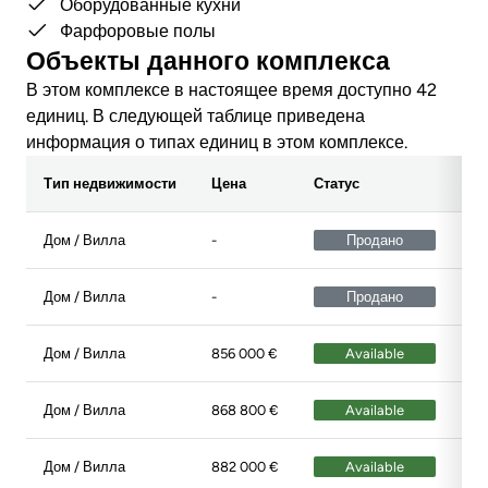
Оборудованные кухни
Фарфоровые полы
Объекты данного комплекса
В этом комплексе в настоящее время доступно 42
единиц. В следующей таблице приведена
информация о типах единиц в этом комплексе.
Тип недвижимости
Цена
Статус
Эт
Дом / Вилла
-
Продано
Эт
Дом / Вилла
-
Продано
Эт
Дом / Вилла
856 000 €
Available
Эт
Дом / Вилла
868 800 €
Available
Эт
Дом / Вилла
882 000 €
Available
Эт