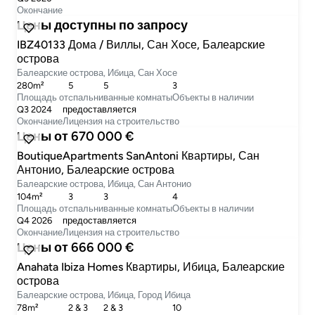
Окончание
Цены доступны по запросу
IBZ40133 Дома / Виллы, Сан Хосе, Балеарские
острова
Балеарские острова, Ибица, Сан Хосе
280m²
5
5
3
Площадь от
cпальни
ванные комнаты
Объекты в наличии
Q3 2024
предоставляется
Окончание
Лицензия на строительство
Цены от 670 000 €
BoutiqueApartments SanAntoni Квартиры, Сан
Антонио, Балеарские острова
Балеарские острова, Ибица, Сан Антонио
104m²
3
3
4
Площадь от
cпальни
ванные комнаты
Объекты в наличии
Q4 2026
предоставляется
Окончание
Лицензия на строительство
Цены от 666 000 €
Anahata Ibiza Homes Квартиры, Ибица, Балеарские
острова
Балеарские острова, Ибица, Город Ибица
78m²
2 & 3
2 & 3
10