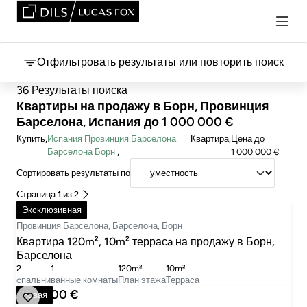
Отфильтровать результаты или повторить поиск
36 Результаты поиска
Квартиры на продажу в Борн, Провинция
Барселона, Испания до 1 000 000 €
Купить
Испания
Провинция Барселона
Квартира
Цена
до
Барселона
Борн
1 000 000 €
Сортировать результаты по
Страница
1
из 2
700 000 €
Эксклюзивная
Провинция Барселона, Барселона, Борн
Квартира 120m², 10m² террасa на продажу в Борн,
Барселона
2
1
120m²
10m²
cпальни
ванные комнаты
План этажа
Терраса
480 000 €
Новая