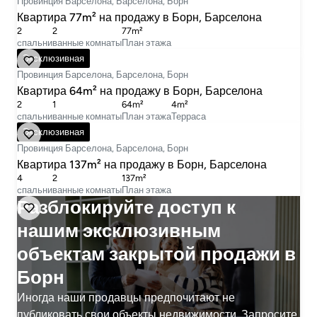
Провинция Барселона, Барселона, Борн
Квартира 77m² на продажу в Борн, Барселона
2
2
77m²
cпальни
ванные комнаты
План этажа
485 000 €
Эксклюзивная
Провинция Барселона, Барселона, Борн
Квартира 64m² на продажу в Борн, Барселона
2
1
64m²
4m²
cпальни
ванные комнаты
План этажа
Терраса
895 000 €
Эксклюзивная
Провинция Барселона, Барселона, Борн
Квартира 137m² на продажу в Борн, Барселона
4
2
137m²
cпальни
ванные комнаты
План этажа
Разблокируйте доступ к
нашим эксклюзивным
объектам закрытой продажи в
Борн
Иногда наши продавцы предпочитают не
публиковать свои объекты недвижимости. Запросите