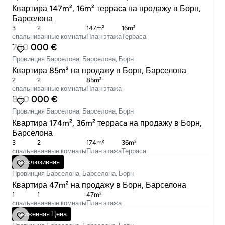
Квартира 147m², 16m² террасa на продажу в Борн,
Барселона
3
2
147m²
16m²
cпальни
ванные комнаты
План этажа
Терраса
760 000 €
Провинция Барселона, Барселона, Борн
Квартира 85m² на продажу в Борн, Барселона
2
2
85m²
cпальни
ванные комнаты
План этажа
850 000 €
Провинция Барселона, Барселона, Борн
Квартира 174m², 36m² террасa на продажу в Борн,
Барселона
3
2
174m²
36m²
cпальни
ванные комнаты
План этажа
Терраса
365 000 €
Эксклюзивная
Провинция Барселона, Барселона, Борн
Квартира 47m² на продажу в Борн, Барселона
1
1
47m²
cпальни
ванные комнаты
План этажа
460 000 €
Сниженная Цена