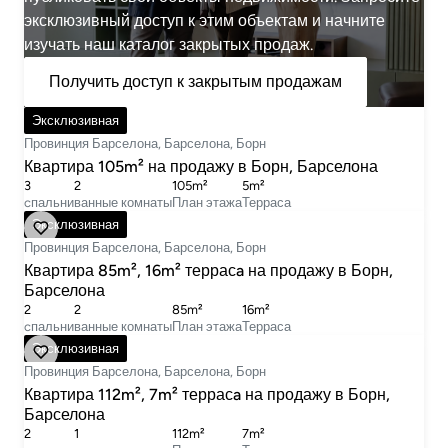
эксклюзивный доступ к этим объектам и начните
изучать наш каталог закрытых продаж.
Получить доступ к закрытым продажам
780 000 €
Эксклюзивная
Провинция Барселона, Барселона, Борн
Квартира 105m² на продажу в Борн, Барселона
3
2
105m²
5m²
cпальни
ванные комнаты
План этажа
Терраса
425 000 €
Эксклюзивная
Провинция Барселона, Барселона, Борн
Квартира 85m², 16m² террасa на продажу в Борн,
Барселона
2
2
85m²
16m²
cпальни
ванные комнаты
План этажа
Терраса
895 000 €
Эксклюзивная
Провинция Барселона, Барселона, Борн
Квартира 112m², 7m² террасa на продажу в Борн,
Барселона
2
1
112m²
7m²