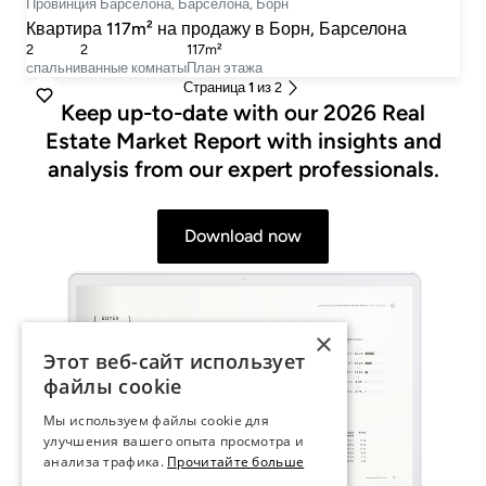
Провинция Барселона, Барселона, Борн
Квартира 117m² на продажу в Борн, Барселона
2
2
117m²
cпальни
ванные комнаты
План этажа
Страница
1
из 2
Keep up-to-date with our 2026 Real
Estate Market Report with insights and
analysis from our expert professionals.
Download now
×
Этот веб-сайт использует
файлы cookie
Мы используем файлы cookie для
улучшения вашего опыта просмотра и
анализа трафика.
Прочитайте больше