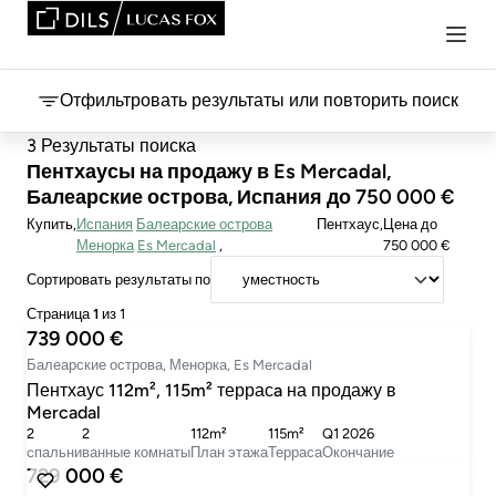
Отфильтровать результаты или повторить поиск
3 Результаты поиска
Пентхаусы на продажу в Es Mercadal,
Балеарские острова, Испания до 750 000 €
Купить
Испания
Балеарские острова
Пентхаус
Цена
до
Менорка
Es Mercadal
750 000 €
Сортировать результаты по
Страница
1
из 1
739 000 €
Балеарские острова, Менорка, Es Mercadal
Пентхаус 112m², 115m² террасa на продажу в
Mercadal
2
2
112m²
115m²
Q1 2026
cпальни
ванные комнаты
План этажа
Терраса
Окончание
729 000 €