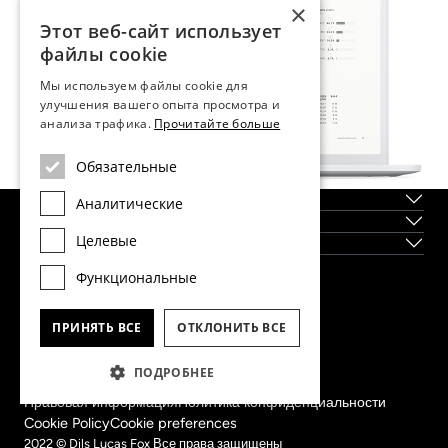
×
Этот веб-сайт использует
файлы cookie
Мы используем файлы cookie для
улучшения вашего опыта просмотра и
анализа трафика.
Прочитайте больше
Обязательные
О нас
Аналитические
Регионы
Целевые
Новостройки
Функциональные
Главный офис Dils Lucas Fox в Барселоне
тел.
(+34) 933 562 989
ПРИНЯТЬ ВСЕ
ОТКЛОНИТЬ ВСЕ
факс
(+34) 933 041 848
info@lucasfox.com
ПОДРОБНЕЕ
Информация о региональных офисах
Правовая информация
Политика конфиденциальности
Cookie Policy
Cookie preferences
2022 © Dils Lucas Fox Все права защищены