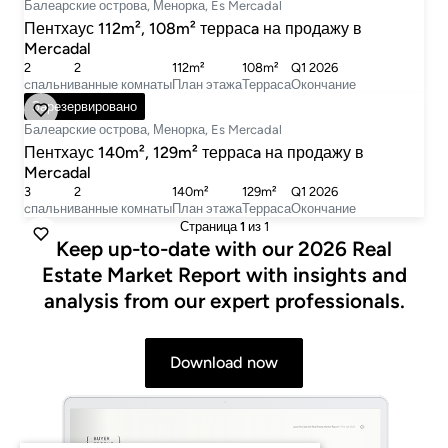
Балеарские острова, Менорка, Es Mercadal
Пентхаус 112m², 108m² террасa на продажу в
Mercadal
2
2
112m²
108m²
Q1 2026
cпальни
ванные комнаты
План этажа
Терраса
Окончание
750 000 €
Зарезервировано
Балеарские острова, Менорка, Es Mercadal
Пентхаус 140m², 129m² террасa на продажу в
Mercadal
3
2
140m²
129m²
Q1 2026
cпальни
ванные комнаты
План этажа
Терраса
Окончание
Страница
1
из 1
Keep up-to-date with our 2026 Real
Estate Market Report with insights and
analysis from our expert professionals.
Download now