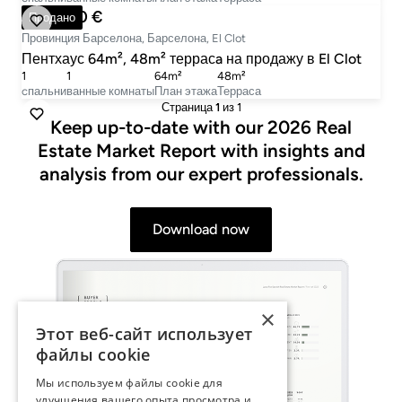
550 000 €
Продано
Провинция Барселона, Барселона, El Clot
Пентхаус 64m², 48m² террасa на продажу в El Clot
1
1
64m²
48m²
cпальни
ванные комнаты
План этажа
Терраса
Страница
1
из 1
Keep up-to-date with our 2026 Real
Estate Market Report with insights and
analysis from our expert professionals.
Download now
×
Этот веб-сайт использует
файлы cookie
Мы используем файлы cookie для
улучшения вашего опыта просмотра и