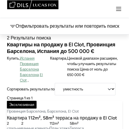
Отфильтровать результаты или повторить поиск
2 Результаты поиска
Квартиры на продажу в El Clot, Провинция
Барселона, Испания до 500 000 €
Купить
Испания
Квартира
Ценовой диапазон расширен,
Провинция
чтобы улучшить результаты
Барселона
поиска
Цена
от ноль до
Барселона
El
650 000 €
Clot
Сортировать результаты по
Страница
1
из 1
650 000 €
Эксклюзивная
Провинция Барселона, Барселона, El Clot
Квартира 112m², 58m² террасa на продажу в El Clot
2
2
112m²
58m²
cпальни
ванные комнаты
План этажа
Терраса